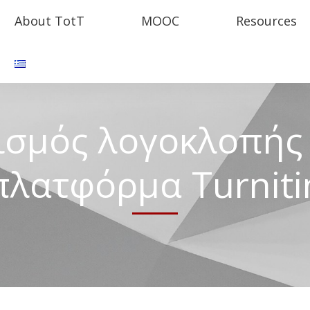
About TotT
MOOC
Resources
ην πλατφόρμα Turnitin
ισμός λογοκλοπής 
πλατφόρμα Turniti