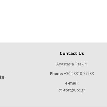
Contact Us
Anastasia Tsakiri
Phone:
+30 28310 77983
ete
e-mail:
ctl-tott@uoc.gr