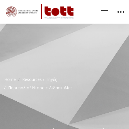
Home
Resources / Πηγές
Πορτφόλιο/ Ντοσσιέ Διδασκαλίας