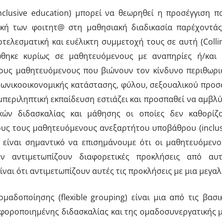
nclusive education) μπορεί να θεωρηθεί η προσέγγιση π
κή των φοιτητ@ στη μαθησιακή διαδικασία παρέχοντά
ελεσματική και ευέλικτη συμμετοχή τους σε αυτή (Collins 
θηκε κυρίως σε μαθητευόμενους με αναπηρίες ή/και 
τους μαθητευόμενους που βιώνουν τον κίνδυνο περιθωρι
ινωνικοοικονομικής κατάστασης, φύλου, σεξουαλικού προ
μπεριληπτική εκπαίδευση εστιάζει και προσπαθεί να αμβλύν
ν διδασκαλίας και μάθησης οι οποίες δεν καθορίζον
 τους μαθητευόμενους ανεξαρτήτου υποβάθρου (inclusion fo
υ, είναι σημαντικό να επισημάνουμε ότι οι μαθητευόμε
ν αντιμετωπίζουν διαφορετικές προκλήσεις από αυ
ναι ότι αντιμετωπίζουν αυτές τις προκλήσεις με μια μεγα
ομαδοποίησης (flexible grouping) είναι μια από τις βασ
ιαφοροποιημένης διδασκαλίας και της ομαδοσυνεργατικής 