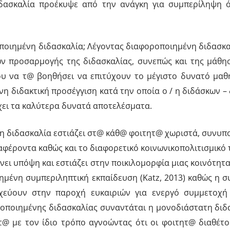
δασκαλία προέκυψε από την ανάγκη για συμπερίληψη 
ποιημένη διδασκαλία; Λέγοντας διαφοροποιημένη διδασκα
ων προσαρμογής της διδασκαλίας, συνεπώς και της μάθησ
υ να τ@ βοηθήσει να επιτύχουν το μέγιστο δυνατό μαθη
νη διδακτική προσέγγιση κατά την οποία ο / η διδάσκων –
χει τα καλύτερα δυνατά αποτελέσματα.
η διδασκαλία εστιάζει στ@ κάθ@ φοιτητ@ χωριστά, συνυπ
ιαφέροντα καθώς και το διαφορετικό κοινωνικοπολιτισμικ
ει υπόψη και εστιάζει στην ποικιλομορφία μιας κοινότ
τυχημένη συμπεριληπτική εκπαίδευση (Katz, 2013) καθώς η
οχεύουν στην παροχή ευκαιριών για ενεργό συμμετοχ
ποιημένης διδασκαλίας συναντάται η μονοδιάστατη διδασκαλ
@ με τον ίδιο τρόπο αγνοώντας ότι οι φοιτητ@ διαθέτου