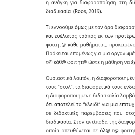
η ανάγκη για διαφοροποίηση στη δι
διαδικασία (Roos, 2019).
Τι εννοούμε όμως με τον όρο διαφορο
και ευέλικτος τρόπος εκ των προτέρ
φοιτητ@ κάθε μαθήματος, προκειμένο
Πρόκειται επομένως για μια οργανωμέ
τ@ κάθ@ φοιτητ@ ώστε η μάθηση να έ
Ουσιαστικά λοιπόν, η διαφοροποιημέν
τους “στυλ”, τα διαφορετικά τους ενδ
η διαφοροποιημένη διδασκαλία λαμβάν
ότι αποτελεί το “κλειδί” για μια επι
σε διδακτικές παρεμβάσεις που στ
διαδικασία. Στον αντίποδα της διαφορο
οποία απευθύνεται σε όλ@ τ@ φοιτητ