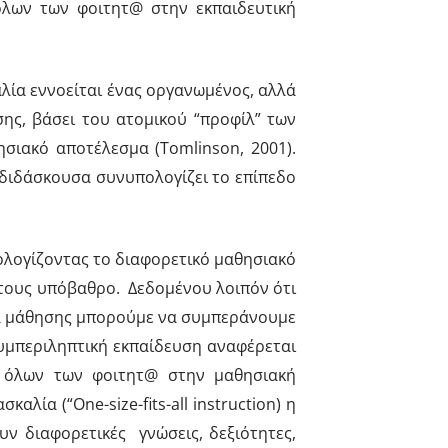
όλων των φοιτητ@ στην εκπαιδευτική
λία εννοείται ένας οργανωμένος, αλλά
ης, βάσει του ατομικού “προφίλ” των
σιακό αποτέλεσμα (Tomlinson, 2001).
 διδάσκουσα συνυπολογίζει το επίπεδο
ολογίζοντας το διαφορετικό μαθησιακό
ό τους υπόβαθρο. Δεδομένου λοιπόν ότι
ητα μάθησης μπορούμε να συμπεράνουμε
 συμπεριληπτική εκπαίδευση αναφέρεται
ή όλων των φοιτητ@ στην μαθησιακή
ία (“One-size-fits-all instruction) η
ν διαφορετικές γνώσεις, δεξιότητες,