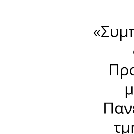
«Συμ
Προ
μ
Παν
τμ