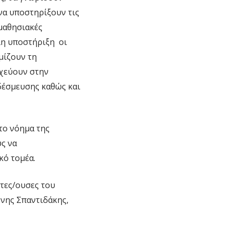
να υποστηρίξουν τις
μαθησιακές
λη υποστήριξη οι
μίζουν τη
οχεύουν στην
δέσμευσης καθώς και
το νόημα της
υς να
κό τομέα.
τες/ουσες του
ννης Σπαντιδάκης,