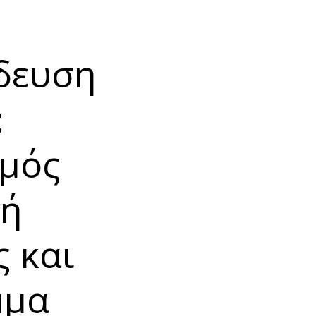
δευση
:
σμός
κή
 και
μμα