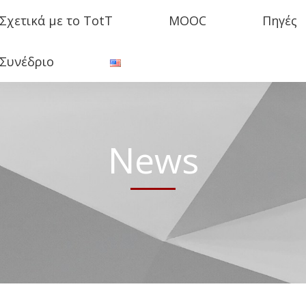
Σχετικά με το TotT
MOOC
Πηγές
μιο: Προληπτικός σχεδιασμός μαθήματος, πολιτική Πανεπιστημίου 
Συνέδριο
News