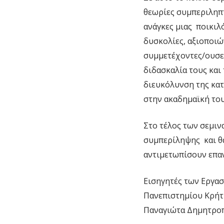
θεωρίες συμπεριληπτ
ανάγκες μιας ποικιλ
δυσκολίες, αξιοποιώ
συμμετέχοντες/ουσες
διδασκαλία τους και
διευκόλυνση της κατ
στην ακαδημαϊκή του
Στο τέλος των σεμιν
συμπερίληψης και θα
αντιμετωπίσουν επα
Εισηγητές των Εργασ
Πανεπιστημίου Κρήτη
Παναγιώτα Δημητροπ