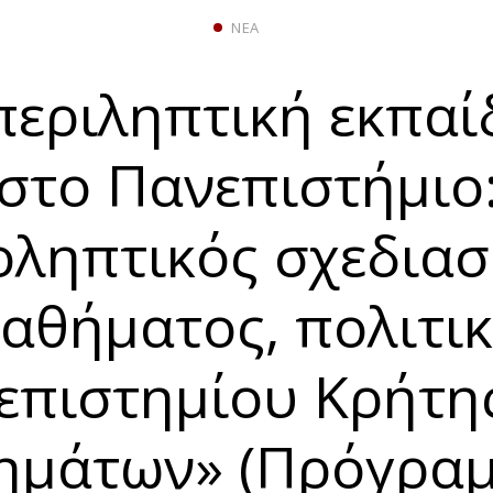
ΝΈΑ
περιληπτική εκπαί
στο Πανεπιστήμιο
ληπτικός σχεδια
αθήματος, πολιτι
επιστημίου Κρήτης
ημάτων» (Πρόγρα