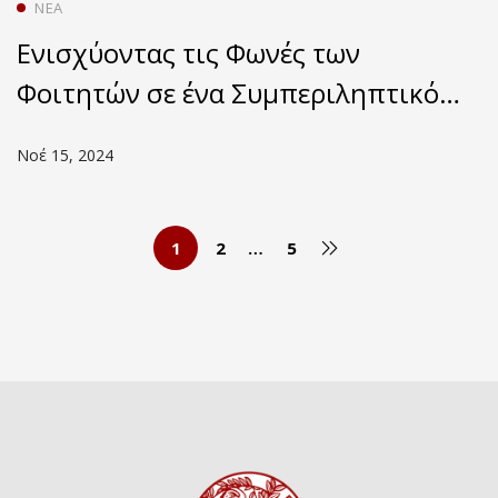
ΝΈΑ
Ενισχύοντας τις Φωνές των
Φοιτητών σε ένα Συμπεριληπτικό
Φοιτητοκεντρικό Αναλυτικό
Νοέ 15, 2024
Πρόγραμμα μέσω
Πολυγραμματισμών και
Πολυτροπικότητας
1
2
…
5